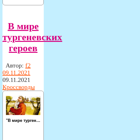
В мире
тургеневских
героев
Автор:
f2
09.11.2021
09.11.2021
Кроссворды