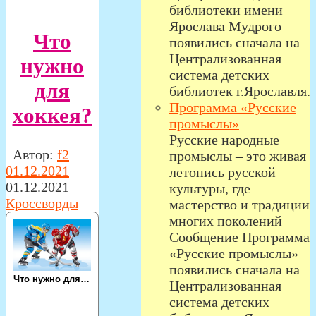
библиотеки имени
Ярослава Мудрого
Что
появились сначала на
Централизованная
нужно
система детских
для
библиотек г.Ярославля.
Программа «Русские
хоккея?
промыслы»
Русские народные
Автор:
f2
промыслы – это живая
01.12.2021
летопись русской
01.12.2021
культуры, где
Кроссворды
мастерство и традиции
многих поколений
Сообщение Программа
«Русские промыслы»
появились сначала на
Централизованная
система детских