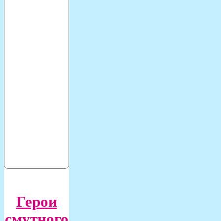
Герои
смутного