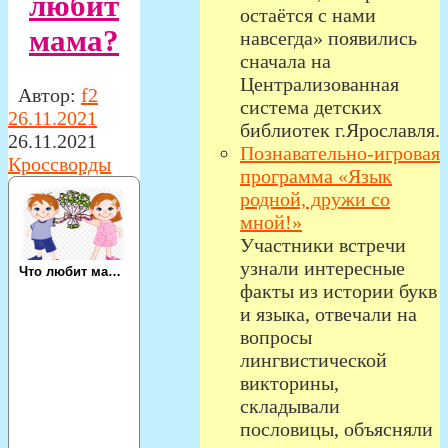
любит
остаётся с нами
мама?
навсегда» появились
сначала на
Централизованная
Автор:
f2
система детских
26.11.2021
библиотек г.Ярославля.
26.11.2021
Познавательно-игровая
Кроссворды
программа «Язык
родной, дружи со
мной!»
Участники встречи
узнали интересные
факты из истории букв
и языка, отвечали на
вопросы
лингвистической
викторины,
складывали
пословицы, объясняли