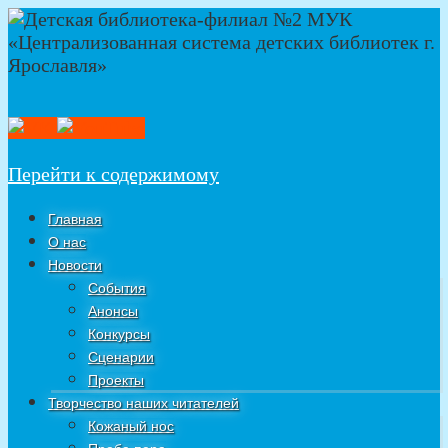
Перейти к содержимому
Главная
О нас
Новости
События
Анонсы
Конкурсы
Сценарии
Проекты
Творчество наших читателей
Кожаный нос