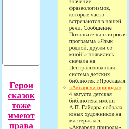
значение
фразеологизмов,
которые часто
встречаются в нашей
речи. Сообщение
Познавательно-игровая
программа «Язык
родной, дружи со
мной!» появились
сначала на
Централизованная
система детских
библиотек г.Ярославля.
Герои
«Акварели природы»
сказок
4 августа детская
библиотека имени
тоже
А.П. Гайдара собрала
имеют
юных художников на
мастер-класс
права
«Акварели природы».