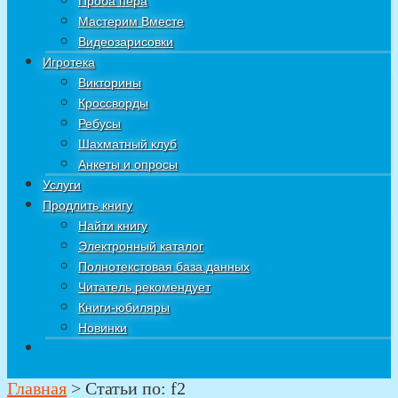
Проба пера
Мастерим Вместе
Видеозарисовки
Игротека
Викторины
Кроссворды
Ребусы
Шахматный клуб
Анкеты и опросы
Услуги
Продлить книгу
Найти книгу
Электронный каталог
Полнотекстовая база данных
Читатель рекомендует
Книги-юбиляры
Новинки
Главная
>
Статьи по: f2