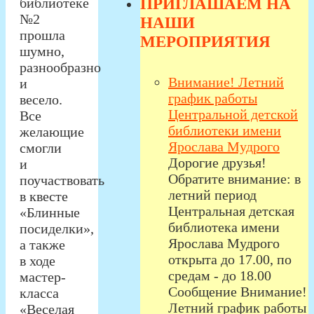
ПРИГЛАШАЕМ НА
библиотеке
№2
НАШИ
прошла
МЕРОПРИЯТИЯ
шумно,
разнообразно
Внимание! Летний
и
график работы
весело.
Центральной детской
Все
библиотеки имени
желающие
Ярослава Мудрого
смогли
Дорогие друзья!
и
Обратите внимание: в
поучаствовать
летний период
в квесте
Центральная детская
«Блинные
библиотека имени
посиделки»,
Ярослава Мудрого
а также
открыта до 17.00, по
в ходе
средам - до 18.00
мастер-
Сообщение Внимание!
класса
Летний график работы
«Веселая