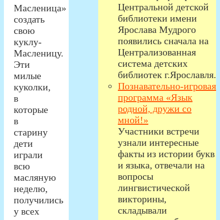
Центральной детской
Масленица»
библиотеки имени
создать
Ярослава Мудрого
свою
появились сначала на
куклу-
Централизованная
Масленицу.
система детских
Эти
библиотек г.Ярославля.
милые
Познавательно-игровая
куколки,
программа «Язык
в
родной, дружи со
которые
мной!»
в
Участники встречи
старину
узнали интересные
дети
факты из истории букв
играли
и языка, отвечали на
всю
вопросы
масляную
лингвистической
неделю,
викторины,
получились
складывали
у всех