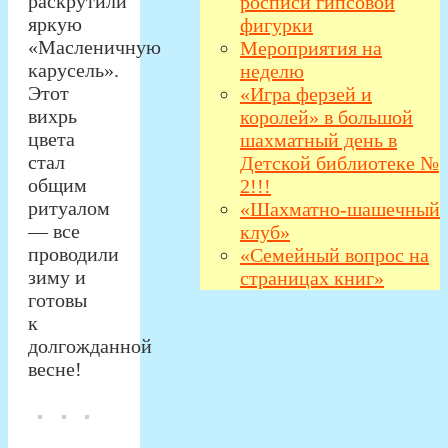
раскрутили
росписи гипсовой
яркую
фигурки
«Масленичную
Мероприятия на
карусель».
неделю
Этот
«Игра ферзей и
вихрь
королей» в большой
цвета
шахматный день в
стал
Детской библиотеке №
общим
2!!!
ритуалом
«Шахматно-шашечный
— все
клуб»
проводили
«Семейный вопрос на
зиму и
страницах книг»
готовы
к
долгожданной
весне!