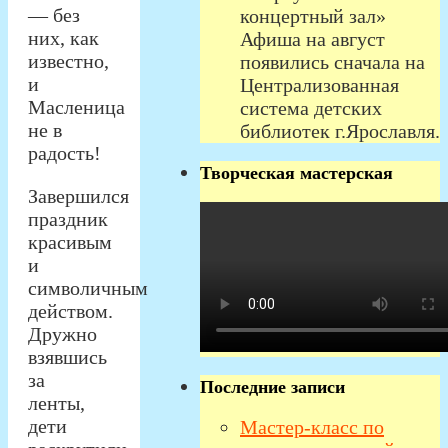
— без
концертный зал»
них, как
Афиша на август
известно,
появились сначала на
и
Централизованная
Масленица
система детских
не в
библиотек г.Ярославля.
радость!
Творческая мастерская
Завершился
праздник
красивым
и
символичным
действом.
Дружно
взявшись
за
Последние записи
ленты,
дети
Мастер-класс по