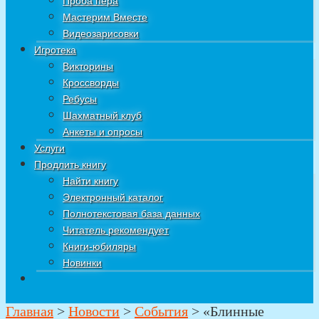
Проба пера
Мастерим Вместе
Видеозарисовки
Игротека
Викторины
Кроссворды
Ребусы
Шахматный клуб
Анкеты и опросы
Услуги
Продлить книгу
Найти книгу
Электронный каталог
Полнотекстовая база данных
Читатель рекомендует
Книги-юбиляры
Новинки
Главная
>
Новости
>
События
>
«Блинные