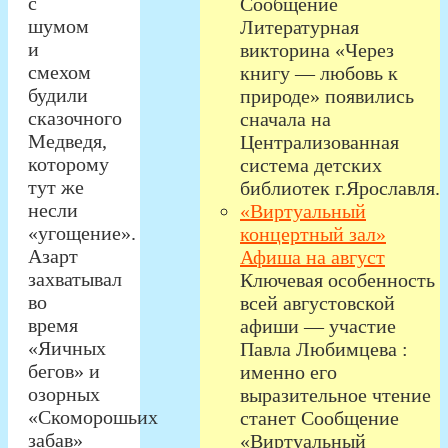
с
Сообщение
шумом
Литературная
и
викторина «Через
смехом
книгу — любовь к
будили
природе» появились
сказочного
сначала на
Медведя,
Централизованная
которому
система детских
тут же
библиотек г.Ярославля.
несли
«Виртуальный
«угощение».
концертный зал»
Азарт
Афиша на август
захватывал
Ключевая особенность
во
всей августовской
время
афиши — участие
«Яичных
Павла Любимцева :
бегов» и
именно его
озорных
выразительное чтение
«Скоморошьих
станет Сообщение
забав»
«Виртуальный