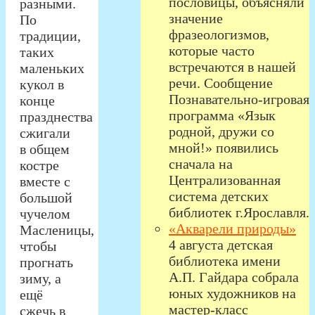
пословицы, объясняли
разными.
значение
По
фразеологизмов,
традиции,
которые часто
таких
встречаются в нашей
маленьких
речи. Сообщение
кукол в
Познавательно-игровая
конце
программа «Язык
празднества
родной, дружи со
сжигали
мной!» появились
в общем
сначала на
костре
Централизованная
вместе с
система детских
большой
библиотек г.Ярославля.
чучелом
«Акварели природы»
Масленицы,
4 августа детская
чтобы
библиотека имени
прогнать
А.П. Гайдара собрала
зиму, а
юных художников на
ещё
мастер-класс
сжечь в