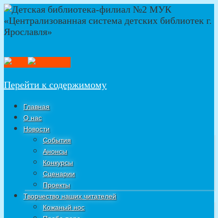
Перейти к содержимому
Главная
О нас
Новости
События
Анонсы
Конкурсы
Сценарии
Проекты
Творчество наших читателей
Кожаный нос