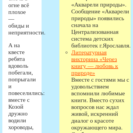
«Акварели природы».
огне всё
Сообщение «Акварели
плохое
природы» появились
—
сначала на
обиды и
Централизованная
неприятности.
система детских
А на
библиотек г.Ярославля.
квесте
Литературная
ребята
викторина «Через
вдоволь
книгу — любовь к
побегали,
природе»
попрыгали
Вместе с гостями мы с
и
удовольствием
повеселились:
вспомнили любимые
вместе с
книги. Вместо сухих
Козой
вопросов нас ждал
дружно
живой, искренний
водили
диалог о красоте
хороводы,
окружающего мира.