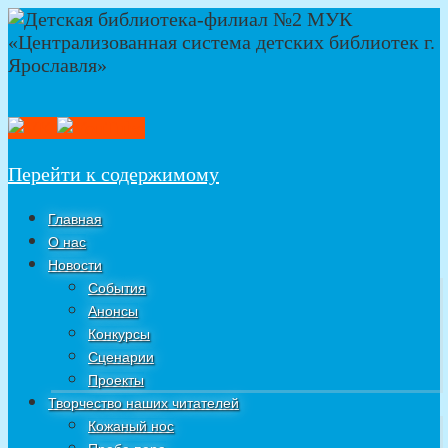
Перейти к содержимому
Главная
О нас
Новости
События
Анонсы
Конкурсы
Сценарии
Проекты
Творчество наших читателей
Кожаный нос