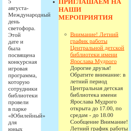
ПРИГЛАШАЕМ НА
5
августа-
НАШИ
Международный
МЕРОПРИЯТИЯ
день
светофора.
Внимание! Летний
Этой
график работы
дате и
Центральной детской
была
библиотеки имени
посвящена
Ярослава Мудрого
конкурсная
Дорогие друзья!
игровая
Обратите внимание: в
программа,
летний период
которую
Центральная детская
сотрудники
библиотека имени
библиотеки
Ярослава Мудрого
провели
открыта до 17.00, по
в парке
средам - до 18.00
«Юбилейный»
Сообщение Внимание!
для
Летний график работы
юных