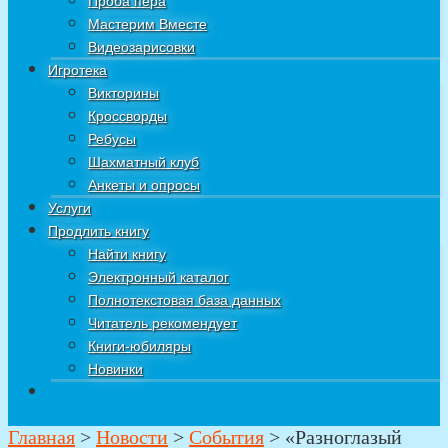
Проба пера
Мастерим Вместе
Видеозарисовки
Игротека
Викторины
Кроссворды
Ребусы
Шахматный клуб
Анкеты и опросы
Услуги
Продлить книгу
Найти книгу
Электронный каталог
Полнотекстовая база данных
Читатель рекомендует
Книги-юбиляры
Новинки
Главная
>
Новости
>
События
>
«Разноглазый