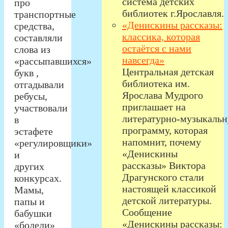
система детских
про
библиотек г.Ярославля.
транспортные
«Денискины рассказы:
средства,
классика, которая
составляли
остаётся с нами
слова из
навсегда»
«рассыпавшихся»
Центральная детская
букв ,
библиотека им.
отгадывали
Ярослава Мудрого
ребусы,
приглашает на
участвовали
литературно‑музыкаль
в
программу, которая
эстафете
напомнит, почему
«регулировщики»
«Денискины
и
рассказы» Виктора
других
Драгунского стали
конкурсах.
настоящей классикой
Мамы,
детской литературы.
папы и
Сообщение
бабушки
«Денискины рассказы:
«болели»