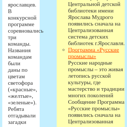
Центральной детской
ярославцев.
библиотеки имени
В
Ярослава Мудрого
конкурсной
появились сначала на
программе
Централизованная
соревновались
система детских
три
библиотек г.Ярославля.
команды.
Программа «Русские
Названия
промыслы»
командам
Русские народные
были
промыслы – это живая
даны по
летопись русской
цветам
культуры, где
светофора
мастерство и традиции
(«красные»,
многих поколений
«желтые»,
Сообщение Программа
«зеленые»).
«Русские промыслы»
Ребята
появились сначала на
отгадывали
Централизованная
загадки