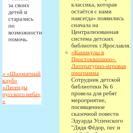
классика, которая
за своих
остаётся с нами
детей и
навсегда» появились
старались
сначала на
по
Централизованная
возможности
система детских
помочь.
библиотек г.Ярославля.
«Каникулы в
Простоквашино».
Литературно-игровая
программа
«
«Шахматный
Сотрудник детской
клуб»
библиотеки № 6
«Легенды
провела для ребят
русского неба»
мероприятие,
»
посвященное
сказочной повести
Эдуарда Успенского
"Дядя Фёдор, пес и