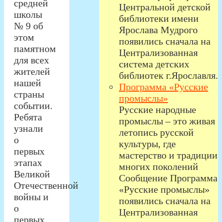
средней
Центральной детской
школы
библиотеки имени
№ 9 об
Ярослава Мудрого
этом
появились сначала на
памятном
Централизованная
для всех
система детских
жителей
библиотек г.Ярославля.
нашей
Программа «Русские
страны
промыслы»
событии.
Русские народные
Ребята
промыслы – это живая
узнали
летопись русской
о
культуры, где
первых
мастерство и традиции
этапах
многих поколений
Великой
Сообщение Программа
Отечественной
«Русские промыслы»
войны и
появились сначала на
о
Централизованная
первых