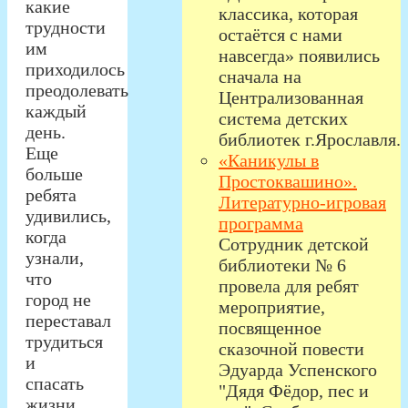
какие
классика, которая
трудности
остаётся с нами
им
навсегда» появились
приходилось
сначала на
преодолевать
Централизованная
каждый
система детских
день.
библиотек г.Ярославля.
Еще
«Каникулы в
больше
Простоквашино».
ребята
Литературно-игровая
удивились,
программа
когда
Сотрудник детской
узнали,
библиотеки № 6
что
провела для ребят
город не
мероприятие,
переставал
посвященное
трудиться
сказочной повести
и
Эдуарда Успенского
спасать
"Дядя Фёдор, пес и
жизни