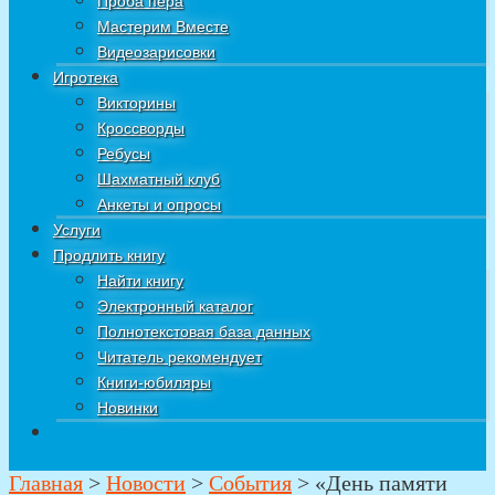
Проба пера
Мастерим Вместе
Видеозарисовки
Игротека
Викторины
Кроссворды
Ребусы
Шахматный клуб
Анкеты и опросы
Услуги
Продлить книгу
Найти книгу
Электронный каталог
Полнотекстовая база данных
Читатель рекомендует
Книги-юбиляры
Новинки
Главная
>
Новости
>
События
>
«День памяти