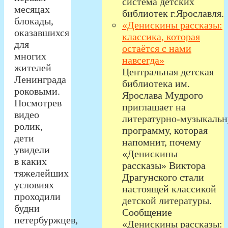
система детских
месяцах
библиотек г.Ярославля.
блокады,
«Денискины рассказы:
оказавшихся
классика, которая
для
остаётся с нами
многих
навсегда»
жителей
Центральная детская
Ленинграда
библиотека им.
роковыми.
Ярослава Мудрого
Посмотрев
приглашает на
видео
литературно‑музыкаль
ролик,
программу, которая
дети
напомнит, почему
увидели
«Денискины
в каких
рассказы» Виктора
тяжелейших
Драгунского стали
условиях
настоящей классикой
проходили
детской литературы.
будни
Сообщение
петербуржцев,
«Денискины рассказы: