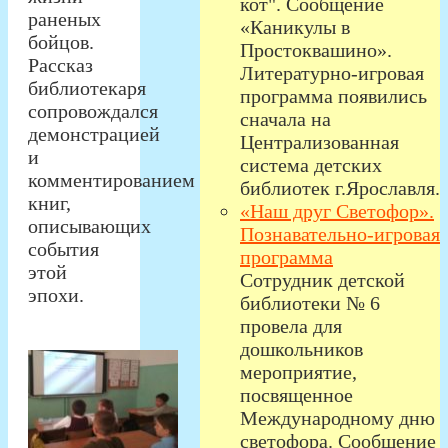
кот". Сообщение
раненых
«Каникулы в
бойцов.
Простоквашино».
Рассказ
Литературно-игровая
библиотекаря
программа появились
сопровождался
сначала на
демонстрацией
Централизованная
и
система детских
комментированием
библиотек г.Ярославля.
книг,
«Наш друг Светофор».
описывающих
Познавательно-игровая
события
программа
этой
Сотрудник детской
эпохи.
библиотеки № 6
провела для
дошкольников
мероприятие,
посвященное
Международному дню
светофора. Сообщение