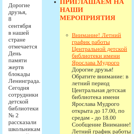
ПРИГЛАШАЕМ НА
Дорогие
НАШИ
друзья,
МЕРОПРИЯТИЯ
8
сентября
в нашей
Внимание! Летний
стране
график работы
отмечается
Центральной детской
День
библиотеки имени
памяти
Ярослава Мудрого
жертв
Дорогие друзья!
блокады
Обратите внимание: в
Ленинграда.
летний период
Сегодня
Центральная детская
сотрудники
библиотека имени
детской
Ярослава Мудрого
библиотеки
открыта до 17.00, по
№ 2
средам - до 18.00
рассказали
Сообщение Внимание!
школьникам
Летний график работы