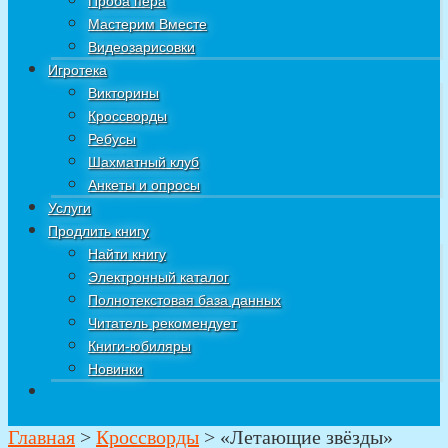
Проба пера
Мастерим Вместе
Видеозарисовки
Игротека
Викторины
Кроссворды
Ребусы
Шахматный клуб
Анкеты и опросы
Услуги
Продлить книгу
Найти книгу
Электронный каталог
Полнотекстовая база данных
Читатель рекомендует
Книги-юбиляры
Новинки
Главная
>
Кроссворды
>
«Летающие звёзды»