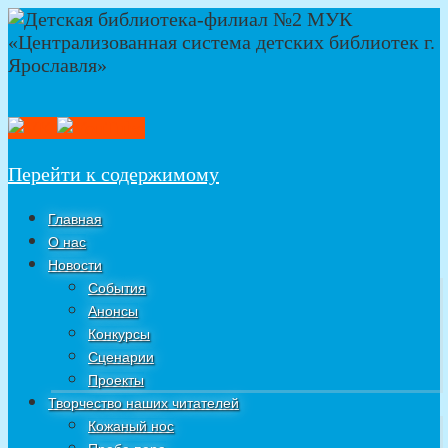
Перейти к содержимому
Главная
О нас
Новости
События
Анонсы
Конкурсы
Сценарии
Проекты
Творчество наших читателей
Кожаный нос