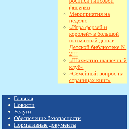
росписи гипсовой
фигурки
Мероприятия на
неделю
«Игра ферзей и
королей» в большой
шахматный день в
Детской библиотеке №
2!!!
«Шахматно-шашечный
клуб»
«Семейный вопрос на
страницах книг»
Главная
Новости
Услуги
Обеспечение безопасности
Нормативные документы