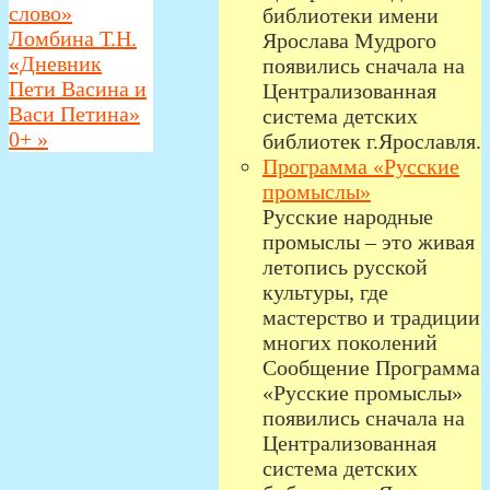
слово»
библиотеки имени
Ломбина Т.Н.
Ярослава Мудрого
«Дневник
появились сначала на
Пети Васина и
Централизованная
Васи Петина»
система детских
0+
»
библиотек г.Ярославля.
Программа «Русские
промыслы»
Русские народные
промыслы – это живая
летопись русской
культуры, где
мастерство и традиции
многих поколений
Сообщение Программа
«Русские промыслы»
появились сначала на
Централизованная
система детских