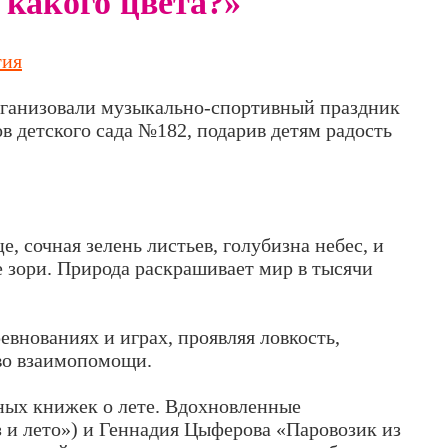
 какого цвета?»
тия
ганизовали музыкально-спортивный праздник
ов детского сада №182, подарив детям радость
е, сочная зелень листьев, голубизна небес, и
 зори. Природа раскрашивает мир в тысячи
евнованиях и играх, проявляя ловкость,
тво взаимопомощи.
ых книжек о лете. Вдохновленные
 и лето») и Геннадия Цыферова «Паровозик из