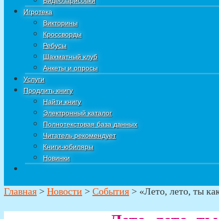
Видеозарисовки
Игротека
Викторины
Кроссворды
Ребусы
Шахматный клуб
Анкеты и опросы
Услуги
Продлить книгу
Найти книгу
Электронный каталог
Полнотекстовая база данных
Читатель рекомендует
Книги-юбиляры
Новинки
Главная
>
Новости
>
События
>
«Лето, лето, ты ка