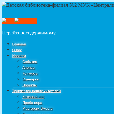
Перейти к содержимому
Главная
О нас
Новости
События
Анонсы
Конкурсы
Сценарии
Проекты
Творчество наших читателей
Кожаный нос
Проба пера
Мастерим Вместе