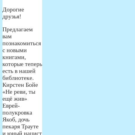
Дорогие
друзья!
Предлагаем
вам
познакомиться
с новыми
книгами,
которые теперь
есть в нашей
библиотеке.
Кирстен Бойе
«Не реви, ты
ещё жив»
Еврей-
полукровка
Якоб, дочь
пекаря Трауте
и юный нацист