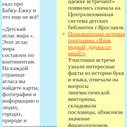
одёжке встречают»
сказ про
появились сначала на
Бабку-Ёжку и
Централизованная
это еще не всё!
система детских
библиотек г.Ярославля.
«Детский
Познавательно-игровая
атлас мира ».
программа «Язык
Этот атлас
родной, дружи со
мира
мной!»
составлен по
Участники встречи
континентам.
узнали интересные
На каждой
факты из истории букв
странице
и языка, отвечали на
атласа вы
вопросы
найдете карты,
лингвистической
фотографии и
викторины,
информацию о
складывали
людях,
пословицы, объясняли
городах,
значение
природе и
фразеологизмов,
достопримечательностях,