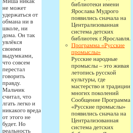
Миша никак
библиотеки имени
не может
Ярослава Мудрого
удержаться от
появились сначала на
обмана ни в
Централизованная
школе, ни
система детских
дома. Он так
библиотек г.Ярославля.
увлёкся
Программа «Русские
своими
промыслы»
выдумками,
Русские народные
что совсем
промыслы – это живая
перестал
летопись русской
говорить
культуры, где
правду.
мастерство и традиции
Мальчик
многих поколений
считал, что
Сообщение Программа
лгать легко и
«Русские промыслы»
никакого вреда
появились сначала на
от этого не
Централизованная
будет. Но
система детских
реальность