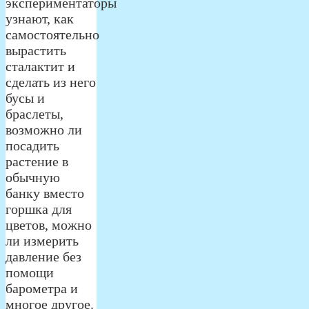
экспериментаторы
узнают, как
самостоятельно
вырастить
сталактит и
сделать из него
бусы и
браслеты,
возможно ли
посадить
растение в
обычную
банку вместо
горшка для
цветов, можно
ли измерить
давление без
помощи
барометра и
многое другое.