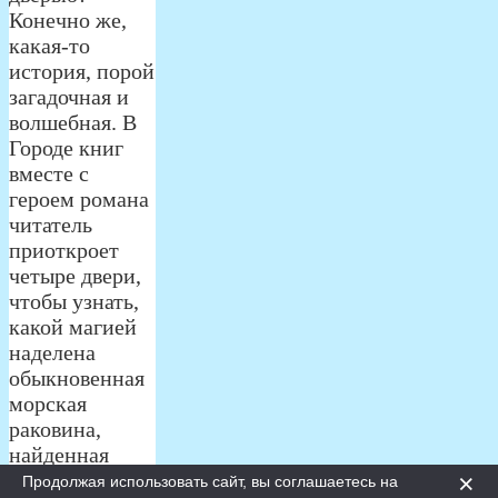
Конечно же,
какая-то
история, порой
загадочная и
волшебная. В
Городе книг
вместе с
героем романа
читатель
приоткроет
четыре двери,
чтобы узнать,
какой магией
наделена
обыкновенная
морская
раковина,
найденная
×
ночью на
Продолжая использовать сайт, вы соглашаетесь на