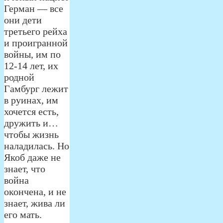
Герман — все
они дети
третьего рейха
и проигранной
войны, им по
12-14 лет, их
родной
Гамбург лежит
в руинах, им
хочется есть,
дружить и…
чтобы жизнь
наладилась. Но
Якоб даже не
знает, что
война
окончена, и не
знает, жива ли
его мать.