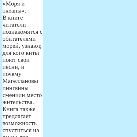
«Моря и
океаны»,
В книге
читатели
познакомятся с
обитателями
морей, узнают,
для кого киты
поют свои
песни, и
почему
Магеллановы
пингвины
сменили место
жительства.
Книга также
предлагает
возможность
спуститься на
самое дно