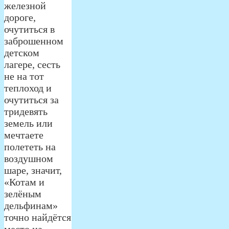
железной
дороге,
очутиться в
заброшенном
детском
лагере, сесть
не на тот
теплоход и
очутиться за
тридевять
земель или
мечтаете
полететь на
воздушном
шаре, значит,
«Котам и
зелёным
дельфинам»
точно найдётся
место на