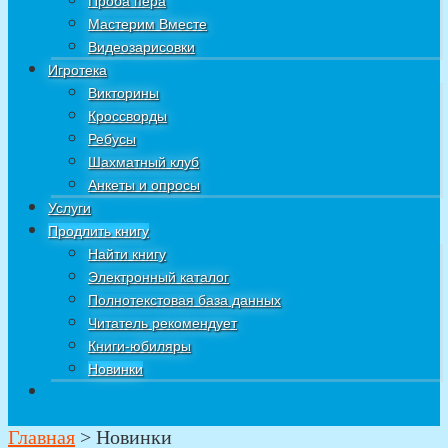
Проба пера
Мастерим Вместе
Видеозарисовки
Игротека
Викторины
Кроссворды
Ребусы
Шахматный клуб
Анкеты и опросы
Услуги
Продлить книгу
Найти книгу
Электронный каталог
Полнотекстовая база данных
Читатель рекомендует
Книги-юбиляры
Новинки
Главная
>
Новинки