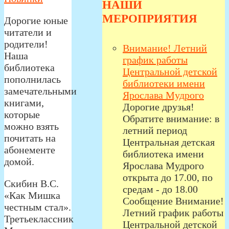
НАШИ
МЕРОПРИЯТИЯ
Дорогие юные
читатели и
родители!
Внимание! Летний
Наша
график работы
библиотека
Центральной детской
пополнилась
библиотеки имени
замечательными
Ярослава Мудрого
книгами,
Дорогие друзья!
которые
Обратите внимание: в
можно взять
летний период
почитать на
Центральная детская
абонементе
библиотека имени
домой.
Ярослава Мудрого
открыта до 17.00, по
Скибин В.С.
средам - до 18.00
«Как Мишка
Сообщение Внимание!
честным стал».
Летний график работы
Третьеклассник
Центральной детской