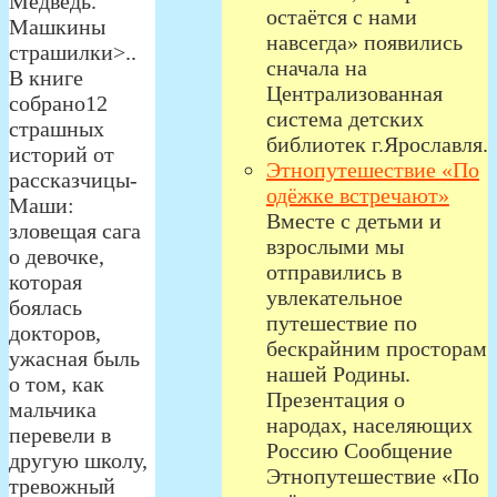
Медведь.
остаётся с нами
Машкины
навсегда» появились
страшилки>..
сначала на
В книге
Централизованная
собрано12
система детских
страшных
библиотек г.Ярославля.
историй от
Этнопутешествие «По
рассказчицы-
одёжке встречают»
Маши:
Вместе с детьми и
зловещая сага
взрослыми мы
о девочке,
отправились в
которая
увлекательное
боялась
путешествие по
докторов,
бескрайним просторам
ужасная быль
нашей Родины.
о том, как
Презентация о
мальчика
народах, населяющих
перевели в
Россию Сообщение
другую школу,
Этнопутешествие «По
тревожный