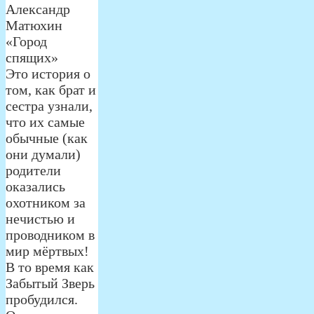
Александр
Матюхин
«Город
спящих»
Это история о
том, как брат и
сестра узнали,
что их самые
обычные (как
они думали)
родители
оказались
охотником за
нечистью и
проводником в
мир мёртвых!
В то время как
Забытый Зверь
пробудился.