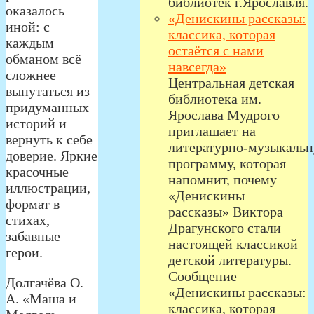
библиотек г.Ярославля.
оказалось
«Денискины рассказы:
иной: с
классика, которая
каждым
остаётся с нами
обманом всё
навсегда»
сложнее
Центральная детская
выпутаться из
библиотека им.
придуманных
Ярослава Мудрого
историй и
приглашает на
вернуть к себе
литературно‑музыкаль
доверие. Яркие
программу, которая
красочные
напомнит, почему
иллюстрации,
«Денискины
формат в
рассказы» Виктора
стихах,
Драгунского стали
забавные
настоящей классикой
герои.
детской литературы.
Сообщение
Долгачёва О.
«Денискины рассказы:
А. «Маша и
классика, которая