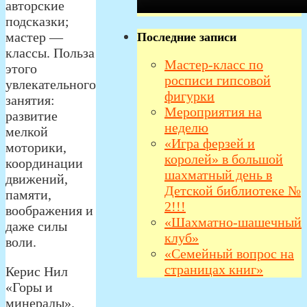
авторские
подсказки;
мастер —
Последние записи
классы. Польза
Мастер-класс по
этого
росписи гипсовой
увлекательного
фигурки
занятия:
Мероприятия на
развитие
неделю
мелкой
«Игра ферзей и
моторики,
королей» в большой
координации
шахматный день в
движений,
Детской библиотеке №
памяти,
2!!!
воображения и
«Шахматно-шашечный
даже силы
клуб»
воли.
«Семейный вопрос на
страницах книг»
Керис Нил
«Горы и
минералы».