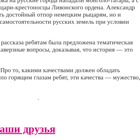
ока на русские города нападали монголо-татары, а с
ыцари-крестоносцы Ливонского ордена. Александр
ать достойный отпор немецким рыцарям, но и
 самостоятельности русских земель при условии
е рассказа ребятам была предложена тематическая
каверзные вопросы, доказывая, что история — это
 Про то, какими качествами должен обладать
я по горящим глазам ребят, эти качества — мужество
наши друзья