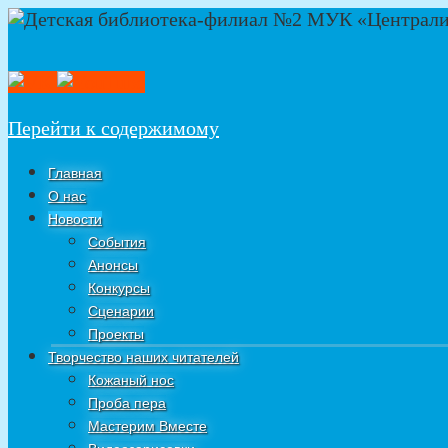
Перейти к содержимому
Главная
О нас
Новости
События
Анонсы
Конкурсы
Сценарии
Проекты
Творчество наших читателей
Кожаный нос
Проба пера
Мастерим Вместе