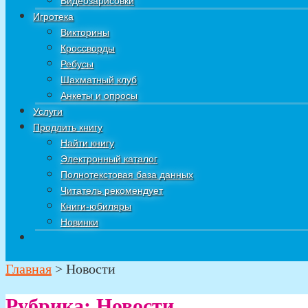
Видеозарисовки
Игротека
Викторины
Кроссворды
Ребусы
Шахматный клуб
Анкеты и опросы
Услуги
Продлить книгу
Найти книгу
Электронный каталог
Полнотекстовая база данных
Читатель рекомендует
Книги-юбиляры
Новинки
Главная
>
Новости
Рубрика:
Новости