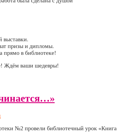
работа была сделана с душой
й выставки.
чат призы и дипломы.
а прямо в библиотеке!
е! Ждём ваши шедевры!
ачинается…»
я
отеки №2 провели библиотечный урок «Книга