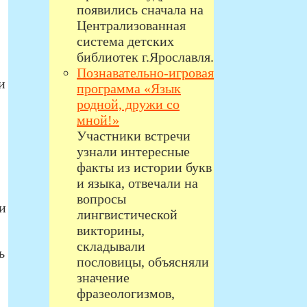
появились сначала на
Централизованная
система детских
библиотек г.Ярославля.
Познавательно-игровая
и
программа «Язык
родной, дружи со
мной!»
Участники встречи
узнали интересные
факты из истории букв
и языка, отвечали на
вопросы
и
лингвистической
викторины,
складывали
ь
пословицы, объясняли
значение
фразеологизмов,