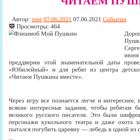
"ЧИТАЕМ ПУШ
Автор:
root
07.06.2021
07.06.2021
События
Просмотры:
464
Дорог
Пушк
Серге
июня
преддверии этой знаменательной даты пров
«Юбилейный» и для ребят из центра детског
«Читаем Пушкина вместе».
Через игру все познается легче и интереснее,
всякие интересные задания, чтобы ребятам б
великого русского писателя. Это были шифро
персонажи кукольного театра и даже охота 
пытался погубить царевну — лебедь в одной из 