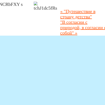
«
"Путешествие в
страну детства"
"В согласии с
природой, в согласии 
собой"
»