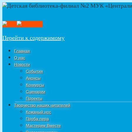
Перейти к содержимому
Главная
О нас
Новости
События
Анонсы
Конкурсы
Сценарии
Проекты
Творчество наших читателей
Кожаный нос
Проба пера
Мастерим Вместе