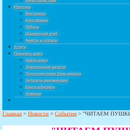
Видеозарисовки
Игротека
Викторины
Кроссворды
Ребусы
Шахматный клуб
Анкеты и опросы
Услуги
Продлить книгу
Найти книгу
Электронный каталог
Полнотекстовая база данных
Читатель рекомендует
Книги-юбиляры
Новинки
Главная
>
Новости
>
События
>
"ЧИТАЕМ ПУШК