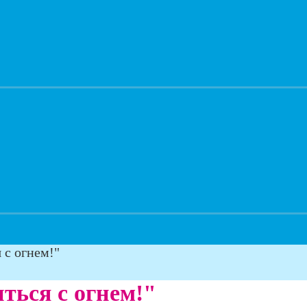
 с огнем!"
ться с огнем!"