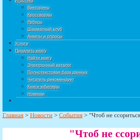
Игротека
Викторины
Кроссворды
Ребусы
Шахматный клуб
Анкеты и опросы
Услуги
Продлить книгу
Найти книгу
Электронный каталог
Полнотекстовая база данных
Читатель рекомендует
Книги-юбиляры
Новинки
Главная
>
Новости
>
События
>
"Чтоб не ссориться
"Чтоб не ссори