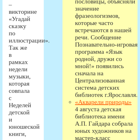
пословицы, объясняли
–
значение
викторине
фразеологизмов,
«Угадай
которые часто
сказку
встречаются в нашей
по
речи. Сообщение
иллюстрации».
Познавательно-игровая
Так же
программа «Язык
в
родной, дружи со
рамках
мной!» появились
недели
сначала на
музыки,
Централизованная
которая
система детских
совпала
библиотек г.Ярославля.
с
«Акварели природы»
Неделей
4 августа детская
детской
библиотека имени
и
А.П. Гайдара собрала
юношеской
юных художников на
книги,
мастер-класс