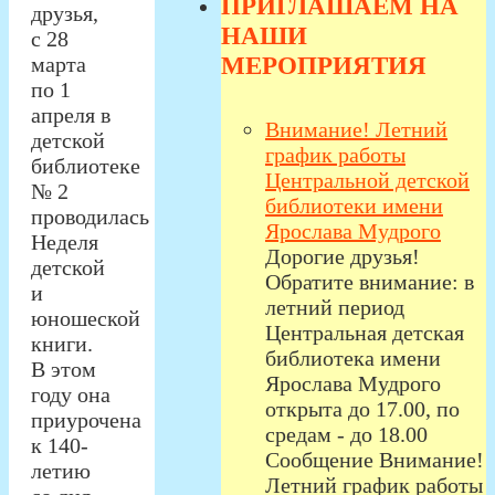
ПРИГЛАШАЕМ НА
друзья,
НАШИ
с 28
МЕРОПРИЯТИЯ
марта
по 1
апреля в
Внимание! Летний
детской
график работы
библиотеке
Центральной детской
№ 2
библиотеки имени
проводилась
Ярослава Мудрого
Неделя
Дорогие друзья!
детской
Обратите внимание: в
и
летний период
юношеской
Центральная детская
книги.
библиотека имени
В этом
Ярослава Мудрого
году она
открыта до 17.00, по
приурочена
средам - до 18.00
к 140-
Сообщение Внимание!
летию
Летний график работы