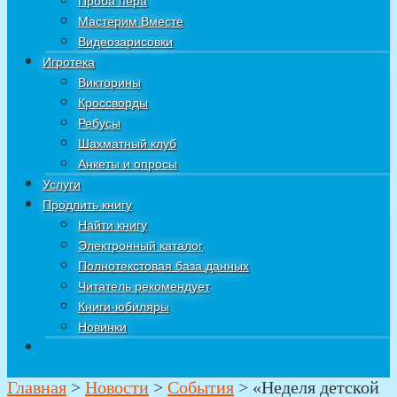
Проба пера
Мастерим Вместе
Видеозарисовки
Игротека
Викторины
Кроссворды
Ребусы
Шахматный клуб
Анкеты и опросы
Услуги
Продлить книгу
Найти книгу
Электронный каталог
Полнотекстовая база данных
Читатель рекомендует
Книги-юбиляры
Новинки
Главная
>
Новости
>
События
>
«Неделя детской