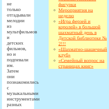
не
фигурки
только
Мероприятия на
отгадывали
неделю
мелодии
«Игра ферзей и
из
королей» в большой
мультфильмов
шахматный день в
и
Детской библиотеке №
детских
2!!!
фильмов,
«Шахматно-шашечный
но и
клуб»
подпевали
«Семейный вопрос на
им.
страницах книг»
Затем
они
познакомились
с
музыкальными
инструментами
разных