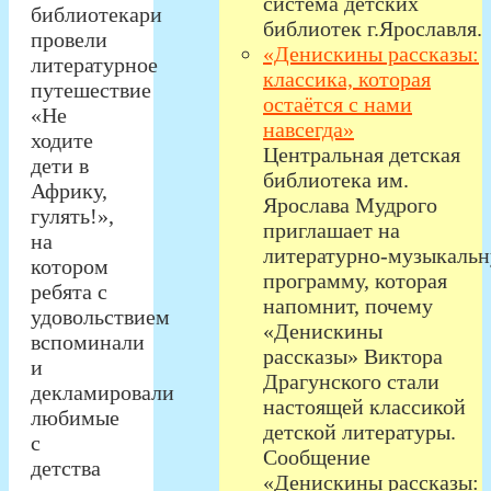
система детских
библиотекари
библиотек г.Ярославля.
провели
«Денискины рассказы:
литературное
классика, которая
путешествие
остаётся с нами
«Не
навсегда»
ходите
Центральная детская
дети в
библиотека им.
Африку,
Ярослава Мудрого
гулять!»,
приглашает на
на
литературно‑музыкаль
котором
программу, которая
ребята с
напомнит, почему
удовольствием
«Денискины
вспоминали
рассказы» Виктора
и
Драгунского стали
декламировали
настоящей классикой
любимые
детской литературы.
с
Сообщение
детства
«Денискины рассказы: