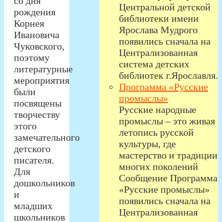
со дня
Центральной детской
рождения
библиотеки имени
Корнея
Ярослава Мудрого
Ивановича
появились сначала на
Чуковского,
Централизованная
поэтому
система детских
литературные
библиотек г.Ярославля.
мероприятия
Программа «Русские
были
промыслы»
посвящены
Русские народные
творчеству
промыслы – это живая
этого
летопись русской
замечательного
культуры, где
детского
мастерство и традиции
писателя.
многих поколений
Для
Сообщение Программа
дошкольников
«Русские промыслы»
и
появились сначала на
младших
Централизованная
школьников