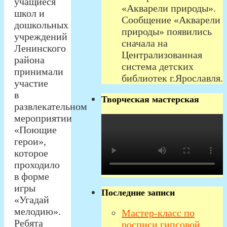
учащиеся
«Акварели природы».
школ и
Сообщение «Акварели
дошкольных
природы» появились
учреждений
сначала на
Ленинского
Централизованная
района
система детских
принимали
библиотек г.Ярославля.
участие
в
Творческая мастерская
развлекательном
мероприятии
«Поющие
герои»,
которое
проходило
в форме
игры
Последние записи
«Угадай
мелодию».
Мастер-класс по
Ребята
росписи гипсовой