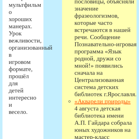
пословицы, объясняли
мультфильм
значение
о
фразеологизмов,
хороших
которые часто
манерах.
встречаются в нашей
Урок
речи. Сообщение
вежливости,
Познавательно-игровая
организованный
программа «Язык
в
родной, дружи со
игровом
мной!» появились
формате,
сначала на
прошёл
Централизованная
для
система детских
детей
библиотек г.Ярославля.
интересно
«Акварели природы»
и
4 августа детская
весело.
библиотека имени
А.П. Гайдара собрала
юных художников на
мастер-класс