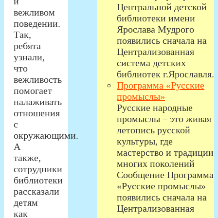
и
Центральной детской
вежливом
библиотеки имени
поведении.
Ярослава Мудрого
Так,
появились сначала на
ребята
Централизованная
узнали,
система детских
что
библиотек г.Ярославля.
вежливость
Программа «Русские
помогает
промыслы»
налаживать
Русские народные
отношения
промыслы – это живая
с
летопись русской
окружающими.
культуры, где
А
мастерство и традиции
также,
многих поколений
сотрудники
Сообщение Программа
библиотеки
«Русские промыслы»
рассказали
появились сначала на
детям
Централизованная
как