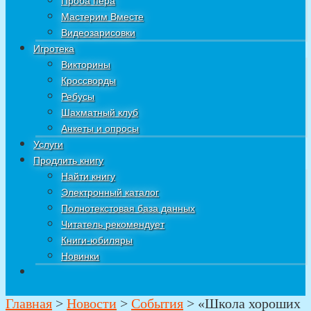
Проба пера
Мастерим Вместе
Видеозарисовки
Игротека
Викторины
Кроссворды
Ребусы
Шахматный клуб
Анкеты и опросы
Услуги
Продлить книгу
Найти книгу
Электронный каталог
Полнотекстовая база данных
Читатель рекомендует
Книги-юбиляры
Новинки
Главная
>
Новости
>
События
>
«Школа хороших