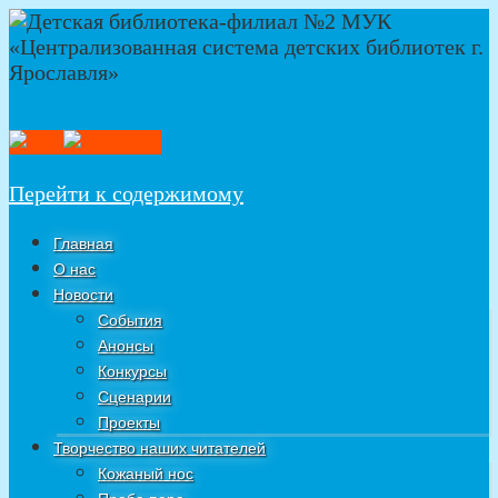
Перейти к содержимому
Главная
О нас
Новости
События
Анонсы
Конкурсы
Сценарии
Проекты
Творчество наших читателей
Кожаный нос