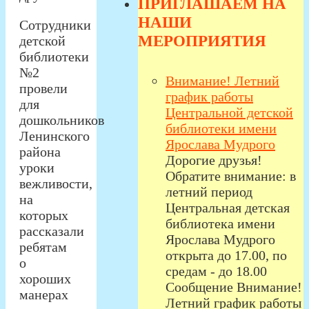
ПРИГЛАШАЕМ НА
НАШИ
Сотрудники
МЕРОПРИЯТИЯ
детской
библиотеки
№2
Внимание! Летний
провели
график работы
для
Центральной детской
дошкольников
библиотеки имени
Ленинского
Ярослава Мудрого
района
Дорогие друзья!
уроки
Обратите внимание: в
вежливости,
летний период
на
Центральная детская
которых
библиотека имени
рассказали
Ярослава Мудрого
ребятам
открыта до 17.00, по
о
средам - до 18.00
хороших
Сообщение Внимание!
манерах
Летний график работы