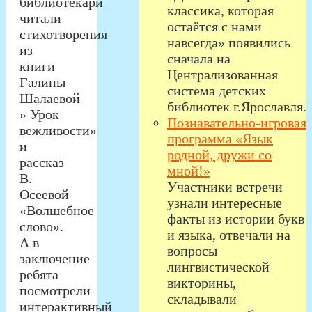
библиотекари
классика, которая
читали
остаётся с нами
стихотворения
навсегда» появились
из
сначала на
книги
Централизованная
Галины
система детских
Шалаевой
библиотек г.Ярославля.
» Урок
Познавательно-игровая
вежливости»
программа «Язык
и
родной, дружи со
рассказ
мной!»
В.
Участники встречи
Осеевой
узнали интересные
«Волшебное
факты из истории букв
слово».
и языка, отвечали на
А в
вопросы
заключение
лингвистической
ребята
викторины,
посмотрели
складывали
интерактивный