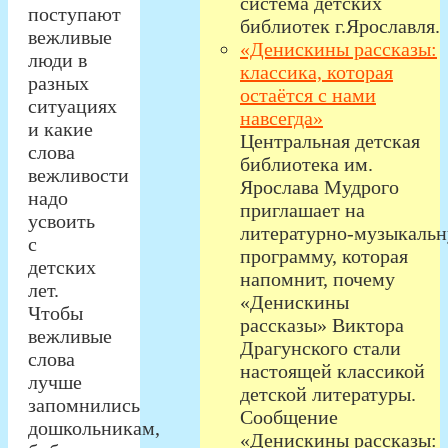
система детских
поступают
библиотек г.Ярославля.
вежливые
«Денискины рассказы:
люди в
классика, которая
разных
остаётся с нами
ситуациях
навсегда»
и какие
Центральная детская
слова
библиотека им.
вежливости
Ярослава Мудрого
надо
приглашает на
усвоить
литературно‑музыкаль
с
программу, которая
детских
напомнит, почему
лет.
«Денискины
Чтобы
рассказы» Виктора
вежливые
Драгунского стали
слова
настоящей классикой
лучше
детской литературы.
запомнились
Сообщение
дошкольникам,
«Денискины рассказы: