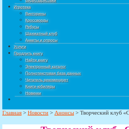
Видеозарисовки
Игротека
Викторины
Кроссворды
Ребусы
Шахматный клуб
Анкеты и опросы
Услуги
Продлить книгу
Найти книгу
Электронный каталог
Полнотекстовая база данных
Читатель рекомендует
Книги-юбиляры
Новинки
Главная
>
Новости
>
Анонсы
>
Творческий клуб «