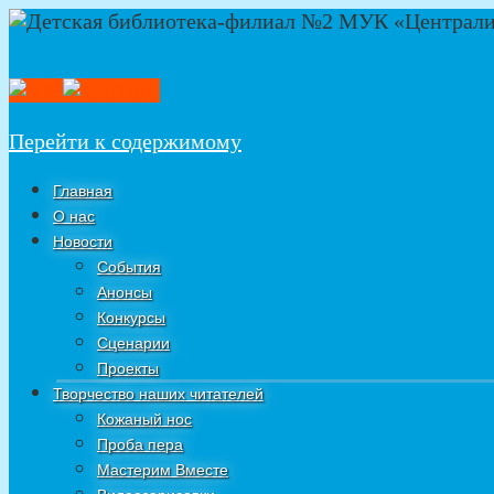
Перейти к содержимому
Главная
О нас
Новости
События
Анонсы
Конкурсы
Сценарии
Проекты
Творчество наших читателей
Кожаный нос
Проба пера
Мастерим Вместе