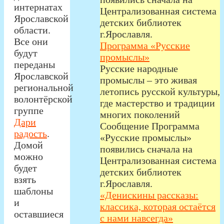
интернатах
Централизованная система
Ярославской
детских библиотек
области.
г.Ярославля.
Все они
Программа «Русские
будут
промыслы»
переданы
Русские народные
Ярославской
промыслы – это живая
региональной
летопись русской культуры,
волонтёрской
где мастерство и традиции
группе
многих поколений
Дари
Сообщение Программа
радость
.
«Русские промыслы»
Домой
появились сначала на
можно
Централизованная система
будет
детских библиотек
взять
г.Ярославля.
шаблоны
«Денискины рассказы:
и
классика, которая остаётся
оставшиеся
с нами навсегда»