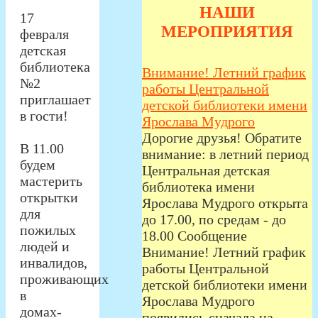
НАШИ
17
МЕРОПРИЯТИЯ
февраля
детская
библиотека
Внимание! Летний график
№2
работы Центральной
приглашает
детской библиотеки имени
в гости!
Ярослава Мудрого
Дорогие друзья! Обратите
В 11.00
внимание: в летний период
будем
Центральная детская
мастерить
библиотека имени
открытки
Ярослава Мудрого открыта
для
до 17.00, по средам - до
пожилых
18.00 Сообщение
людей и
Внимание! Летний график
инвалидов,
работы Центральной
проживающих
детской библиотеки имени
в
Ярослава Мудрого
домах-
появились сначала на