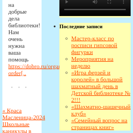
на
добрые
дела
библиотеки!
Последние записи
Нам
Мастер-класс по
очень
росписи гипсовой
нужна
фигурки
ваша
Мероприятия на
помощь
неделю
https://dobro.ru/organizations/10036348/events?
«Игра ферзей и
order[..
королей» в большой
шахматный день в
Детской библиотеке №
2!!!
«Шахматно-шашечный
«
Краса
клуб»
Масленица-2024
«Семейный вопрос на
Школьные
страницах книг»
каникулы в