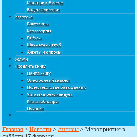
Мастерим Вместе
Видеозарисовки
Игротека
Викторины
Кроссворды
Ребусы
Шахматный клуб
Анкеты и опросы
Услуги
Продлить книгу
Найти книгу
Электронный каталог
Полнотекстовая база данных
Читатель рекомендует
Книги-юбиляры
Новинки
Главная
>
Новости
>
Анонсы
>
Мероприятия в
субботу 17 февраля