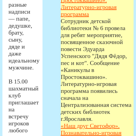
Простоквашино».
разные
Литературно-игровая
надписи
программа
— папе,
Сотрудник детской
дедушке,
библиотеки № 6 провела
брату,
для ребят мероприятие,
сыну,
посвященное сказочной
дяде и
повести Эдуарда
даже
Успенского "Дядя Фёдор,
идеальному
пес и кот". Сообщение
мужчине.
«Каникулы в
Простоквашино».
В 15.00
Литературно-игровая
шахматный
программа появились
клуб
сначала на
приглашает
Централизованная система
на
детских библиотек
встречу
г.Ярославля.
игроков
«Наш друг Светофор».
любого
Познавательно-игровая