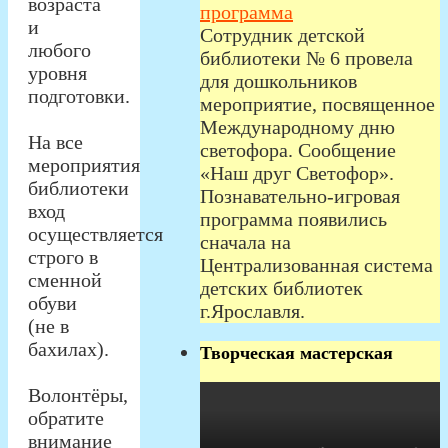
возраста
программа
и
Сотрудник детской
любого
библиотеки № 6 провела
уровня
для дошкольников
подготовки.
мероприятие, посвященное
Международному дню
На все
светофора. Сообщение
мероприятия
«Наш друг Светофор».
библиотеки
Познавательно-игровая
вход
программа появились
осуществляется
сначала на
строго в
Централизованная система
сменной
детских библиотек
обуви
г.Ярославля.
(не в
бахилах).
Творческая мастерская
Волонтёры,
обратите
внимание