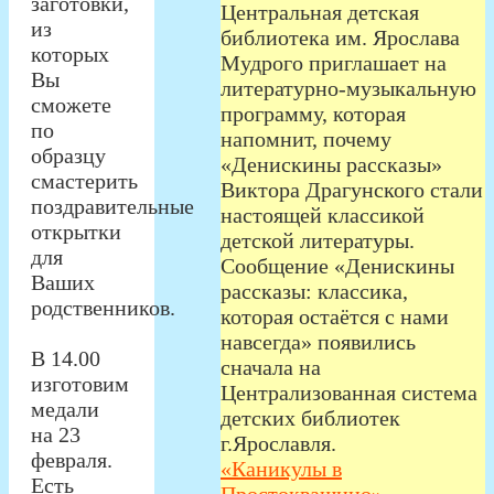
заготовки,
Центральная детская
из
библиотека им. Ярослава
которых
Мудрого приглашает на
Вы
литературно‑музыкальную
сможете
программу, которая
по
напомнит, почему
образцу
«Денискины рассказы»
смастерить
Виктора Драгунского стали
поздравительные
настоящей классикой
открытки
детской литературы.
для
Сообщение «Денискины
Ваших
рассказы: классика,
родственников.
которая остаётся с нами
навсегда» появились
В 14.00
сначала на
изготовим
Централизованная система
медали
детских библиотек
на 23
г.Ярославля.
февраля.
«Каникулы в
Есть