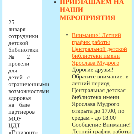
ПРИГЛАШАЕМ НА
НАШИ
МЕРОПРИЯТИЯ
25
января
Внимание! Летний
сотрудники
график работы
детской
Центральной детской
библиотеки
библиотеки имени
№ 2
Ярослава Мудрого
провели
Дорогие друзья!
для
Обратите внимание: в
детей с
летний период
ограниченными
Центральная детская
возможностями
библиотека имени
здоровья
Ярослава Мудрого
на базе
открыта до 17.00, по
партнеров
средам - до 18.00
МОУ
Сообщение Внимание!
ЦДТ
Летний график работы
«Горизонт»