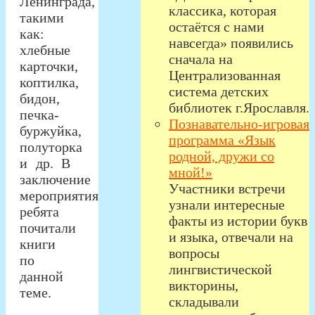
Ленинграда,
классика, которая
такими
остаётся с нами
как:
навсегда» появились
хлебные
сначала на
карточки,
Централизованная
коптилка,
система детских
бидон,
библиотек г.Ярославля.
печка-
Познавательно-игровая
буржуйка,
программа «Язык
полуторка
родной, дружи со
и др. В
мной!»
заключение
Участники встречи
мероприятия
узнали интересные
ребята
факты из истории букв
почитали
и языка, отвечали на
книги
вопросы
по
лингвистической
данной
викторины,
теме.
складывали