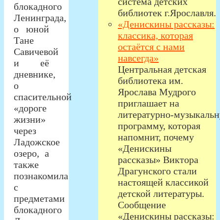
система детских
блокадного
библиотек г.Ярославля.
Ленинграда,
«Денискины рассказы:
о юной
классика, которая
Тане
остаётся с нами
Савичевой
навсегда»
и её
Центральная детская
дневнике,
библиотека им.
о
Ярослава Мудрого
спасительной
приглашает на
«дороге
литературно‑музыкаль
жизни»
программу, которая
через
напомнит, почему
Ладожское
«Денискины
озеро, а
рассказы» Виктора
также
Драгунского стали
познакомила
настоящей классикой
с
детской литературы.
предметами
Сообщение
блокадного
«Денискины рассказы: