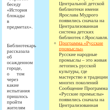
Центральной детской
беседу
библиотеки имени
«История
Ярослава Мудрого
блокады
появились сначала на
в
Централизованная
предметах».
система детских
библиотек г.Ярославля.
Программа «Русские
Библиотекарь
промыслы»
рассказала
Русские народные
об
промыслы – это живая
осажденном
летопись русской
городе,
культуры, где
о том
мастерство и традиции
через
многих поколений
какие
Сообщение Программа
испытания
«Русские промыслы»
пришлось
появились сначала на
пройти
Централизованная
жителям