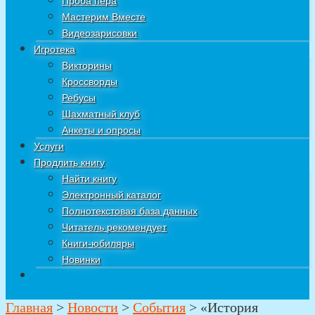
Проба пера
Мастерим Вместе
Видеозарисовки
Игротека
Викторины
Кроссворды
Ребусы
Шахматный клуб
Анкеты и опросы
Услуги
Продлить книгу
Найти книгу
Электронный каталог
Полнотекстовая база данных
Читатель рекомендует
Книги-юбиляры
Новинки
Главная
>
Новости
>
События
>
«История