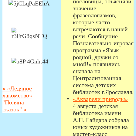
пословицы, объясняли
значение
фразеологизмов,
которые часто
встречаются в нашей
речи. Сообщение
Познавательно-игровая
программа «Язык
родной, дружи со
мной!» появились
сначала на
Централизованная
система детских
«
«Ледяное
библиотек г.Ярославля.
лакомство»
«Акварели природы»
"Поляна
4 августа детская
сказок"
»
библиотека имени
А.П. Гайдара собрала
юных художников на
мастер-класс