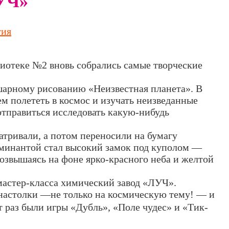
УЧ»
тия
лиотеке №2 вновь собрались самые творческие
шарному рисованию «Неизвестная планета». В
м полететь в космос и изучать неизведанные
 отправиться исследовать какую-нибудь
атривали, а потом переносили на бумагу
оминантой стал высокий замок под куполом —
возвышаясь на фоне ярко-красного неба и желтой
мастер-класса химический завод «ЛУЧ».
настолки —не только на космическую тему! — и
т раз были игры «Дубль», «Поле чудес» и «Тик-