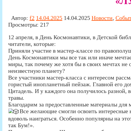
«Л
Автор:
f2
14.04.2025
14.04.2025
Новости
,
Собы
Просмотры:
217
12 апреля, в День Космонавтики, в Детской биб
читатели, которые:
Приняли участие в мастер-классе по правополу
День Космонавтики мы все так или иначе мечтае
миры, так почему же хотя бы в своих мечтах не
неизвестную планету?
Все участники мастер-класса с интересом рассм
гористый инопланетный пейзаж. Главной его д
Цитадель. И у каждого она получилось разной, 
травы.
Благодарим за предоставленные материалы для 
Все желающие смогли освоить интересные 
вдоволь наиграться. Особенно популярны на это
так Бум!».