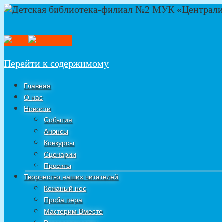
Перейти к содержимому
Главная
О нас
Новости
События
Анонсы
Конкурсы
Сценарии
Проекты
Творчество наших читателей
Кожаный нос
Проба пера
Мастерим Вместе