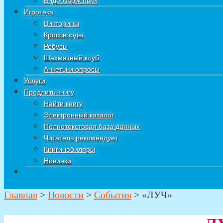
Видеозарисовки
Игротека
Викторины
Кроссворды
Ребусы
Шахматный клуб
Анкеты и опросы
Услуги
Продлить книгу
Найти книгу
Электронный каталог
Полнотекстовая база данных
Читатель рекомендует
Книги-юбиляры
Новинки
Главная
>
Новости
>
События
>
«ЛУЧ»