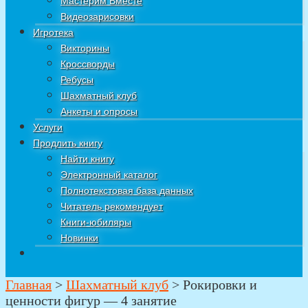
Мастерим Вместе
Видеозарисовки
Игротека
Викторины
Кроссворды
Ребусы
Шахматный клуб
Анкеты и опросы
Услуги
Продлить книгу
Найти книгу
Электронный каталог
Полнотекстовая база данных
Читатель рекомендует
Книги-юбиляры
Новинки
Главная
>
Шахматный клуб
>
Рокировки и
ценности фигур — 4 занятие