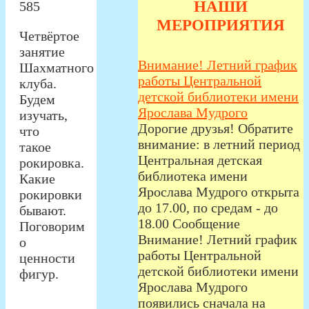
НАШИ
585
МЕРОПРИЯТИЯ
Четвёртое
занятие
Внимание! Летний график
Шахматного
работы Центральной
клуба.
детской библиотеки имени
Будем
Ярослава Мудрого
изучать,
Дорогие друзья! Обратите
что
внимание: в летний период
такое
Центральная детская
рокировка.
библиотека имени
Какие
Ярослава Мудрого открыта
рокировки
до 17.00, по средам - до
бывают.
18.00 Сообщение
Поговорим
Внимание! Летний график
о
работы Центральной
ценности
детской библиотеки имени
фигур.
Ярослава Мудрого
появились сначала на