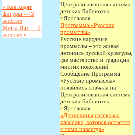
Централизованная система
«
Как ходят
детских библиотек
фигуры — 3
г.Ярославля.
занятие
Программа «Русские
Мат и Пат — 5
промыслы»
занятие
»
Русские народные
промыслы – это живая
летопись русской культуры,
где мастерство и традиции
многих поколений
Сообщение Программа
«Русские промыслы»
появились сначала на
Централизованная система
детских библиотек
г.Ярославля.
«Денискины рассказы:
классика, которая остаётся
с нами навсегда»