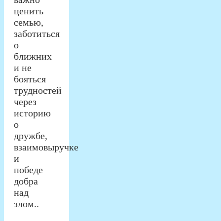
ценить
семью,
заботиться
о
ближних
и не
бояться
трудностей
через
историю
о
дружбе,
взаимовыручке
и
победе
добра
над
злом..