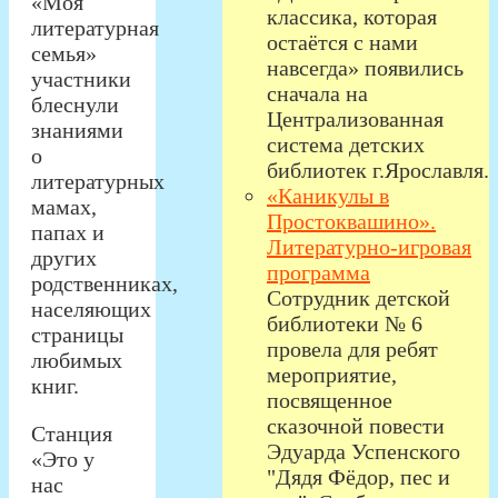
«Моя
классика, которая
литературная
остаётся с нами
семья»
навсегда» появились
участники
сначала на
блеснули
Централизованная
знаниями
система детских
о
библиотек г.Ярославля.
литературных
«Каникулы в
мамах,
Простоквашино».
папах и
Литературно-игровая
других
программа
родственниках,
Сотрудник детской
населяющих
библиотеки № 6
страницы
провела для ребят
любимых
мероприятие,
книг.
посвященное
сказочной повести
Станция
Эдуарда Успенского
«Это у
"Дядя Фёдор, пес и
нас