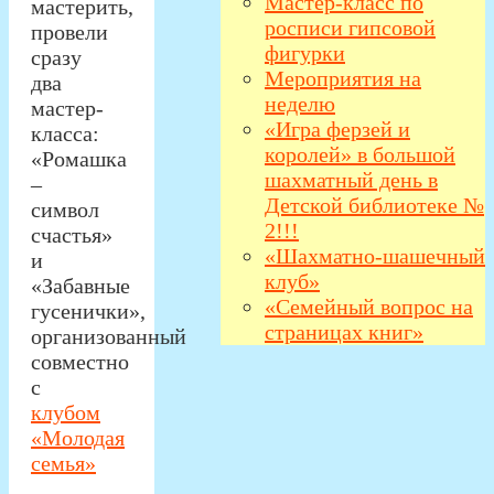
Мастер-класс по
мастерить,
росписи гипсовой
провели
фигурки
сразу
Мероприятия на
два
неделю
мастер-
«Игра ферзей и
класса:
королей» в большой
«Ромашка
шахматный день в
–
Детской библиотеке №
символ
2!!!
счастья»
«Шахматно-шашечный
и
клуб»
«Забавные
«Семейный вопрос на
гусенички»,
страницах книг»
организованный
совместно
с
клубом
«Молодая
семья»