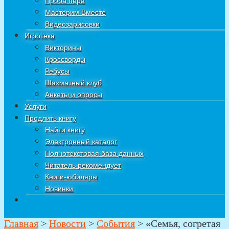
Проба пера
Мастерим Вместе
Видеозарисовки
Игротека
Викторины
Кроссворды
Ребусы
Шахматный клуб
Анкеты и опросы
Услуги
Продлить книгу
Найти книгу
Электронный каталог
Полнотекстовая база данных
Читатель рекомендует
Книги-юбиляры
Новинки
Главная
>
Новости
>
События
>
«Семья, согретая