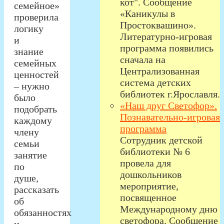
кот". Сообщение
семейное»
«Каникулы в
проверила
Простоквашино».
логику
Литературно-игровая
и
программа появились
знание
сначала на
семейных
Централизованная
ценностей
система детских
– нужно
библиотек г.Ярославля.
было
«Наш друг Светофор».
подобрать
Познавательно-игровая
каждому
программа
члену
Сотрудник детской
семьи
библиотеки № 6
занятие
провела для
по
дошкольников
душе,
мероприятие,
рассказать
посвященное
об
Международному дню
обязанностях
светофора. Сообщение