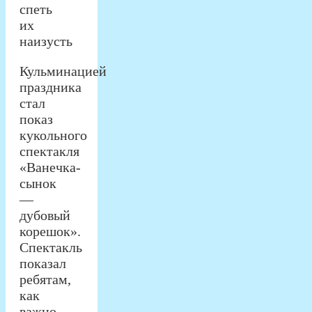
спеть
их
наизусть
Кульминацией
праздника
стал
показ
кукольного
спектакля
«Ванечка-
сынок
—
дубовый
корешок».
Спектакль
показал
ребятам,
как
важно