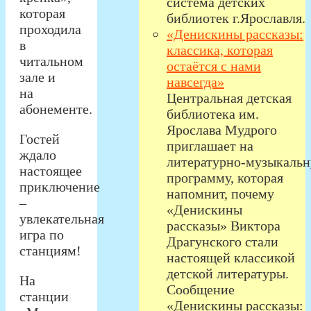
система детских
которая
библиотек г.Ярославля.
проходила
«Денискины рассказы:
в
классика, которая
читальном
остаётся с нами
зале и
навсегда»
на
Центральная детская
абонементе.
библиотека им.
Ярослава Мудрого
Гостей
приглашает на
ждало
литературно‑музыкаль
настоящее
программу, которая
приключение
напомнит, почему
–
«Денискины
увлекательная
рассказы» Виктора
игра по
Драгунского стали
станциям!
настоящей классикой
детской литературы.
На
Сообщение
станции
«Денискины рассказы: