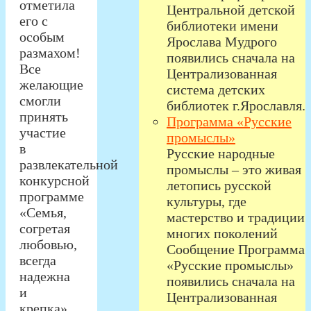
отметила
Центральной детской
его с
библиотеки имени
особым
Ярослава Мудрого
размахом!
появились сначала на
Все
Централизованная
желающие
система детских
смогли
библиотек г.Ярославля.
принять
Программа «Русские
участие
промыслы»
в
Русские народные
развлекательной
промыслы – это живая
конкурсной
летопись русской
программе
культуры, где
«Семья,
мастерство и традиции
согретая
многих поколений
любовью,
Сообщение Программа
всегда
«Русские промыслы»
надежна
появились сначала на
и
Централизованная
крепка»,