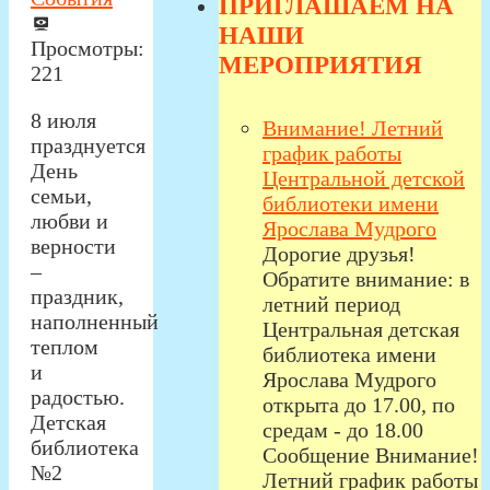
ПРИГЛАШАЕМ НА
НАШИ
Просмотры:
МЕРОПРИЯТИЯ
221
8 июля
Внимание! Летний
празднуется
график работы
День
Центральной детской
семьи,
библиотеки имени
любви и
Ярослава Мудрого
верности
Дорогие друзья!
–
Обратите внимание: в
праздник,
летний период
наполненный
Центральная детская
теплом
библиотека имени
и
Ярослава Мудрого
радостью.
открыта до 17.00, по
Детская
средам - до 18.00
библиотека
Сообщение Внимание!
№2
Летний график работы