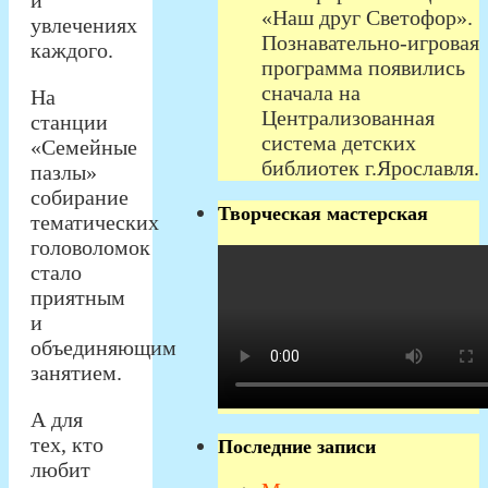
и
«Наш друг Светофор».
увлечениях
Познавательно-игровая
каждого.
программа появились
сначала на
На
Централизованная
станции
система детских
«Семейные
библиотек г.Ярославля.
пазлы»
cобирание
Творческая мастерская
тематических
головоломок
стало
приятным
и
объединяющим
занятием.
А для
тех, кто
Последние записи
любит