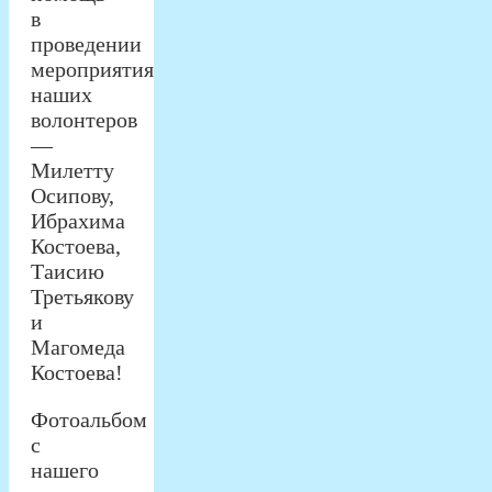
в
проведении
мероприятия
наших
волонтеров
—
Милетту
Осипову,
Ибрахима
Костоева,
Таисию
Третьякову
и
Магомеда
Костоева!
Фотоальбом
с
нашего