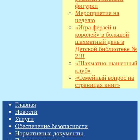
фигурки
Мероприятия на
неделю
«Игра ферзей и
королей» в большой
шахматный день в
Детской библиотеке №
2!!!
«Шахматно-шашечный
клуб»
«Семейный вопрос на
страницах книг»
Главная
Новости
Услуги
Обеспечение безопасности
Нормативные документы