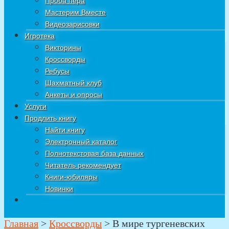
Проба пера
Мастерим Вместе
Видеозарисовки
Игротека
Викторины
Кроссворды
Ребусы
Шахматный клуб
Анкеты и опросы
Услуги
Продлить книгу
Найти книгу
Электронный каталог
Полнотекстовая база данных
Читатель рекомендует
Книги-юбиляры
Новинки
Главная
>
Кроссворды
>
В мире тургеневских