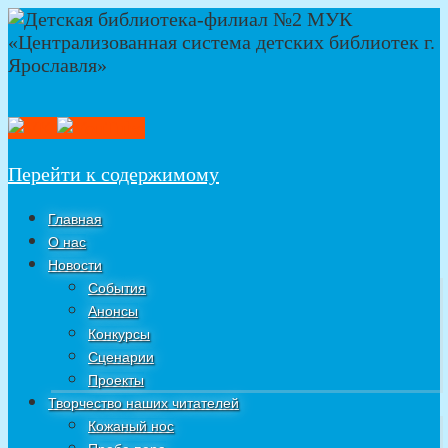
Перейти к содержимому
Главная
О нас
Новости
События
Анонсы
Конкурсы
Сценарии
Проекты
Творчество наших читателей
Кожаный нос