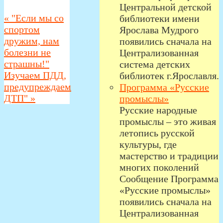
Центральной детской
«
"Если мы со
библиотеки имени
спортом
Ярослава Мудрого
дружим, нам
появились сначала на
болезни не
Централизованная
страшны!"
система детских
Изучаем ПДД,
библиотек г.Ярославля.
предупреждаем
Программа «Русские
ДТП"
»
промыслы»
Русские народные
промыслы – это живая
летопись русской
культуры, где
мастерство и традиции
многих поколений
Сообщение Программа
«Русские промыслы»
появились сначала на
Централизованная