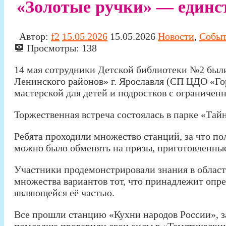
«Золотые ручки» — единст
Автор:
f2
15.05.2026
15.05.2026
Новости
,
Собы
Просмотры:
138
14 мая сотрудники Детской библиотеки №2 бы
Ленинского районов» г. Ярославля (СП ЦДО «Го
мастерской для детей и подростков с ограниче
Торжественная встреча состоялась в парке «Тай
Ребята проходили множество станций, за что по
можно было обменять на призы, приготовленные
Участники продемонстрировали знания в облас
множества вариантов тот, что принадлежит опр
являющейся её частью.
Все прошли станцию «Кухни народов России», з
помладше проверили свои силы в «Тематических