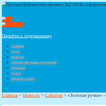
Перейти к содержимому
Главная
О нас
Новости
Творчество наших читателей
Игротека
Услуги
Продлить книгу
Главная
>
Новости
>
События
>
«Золотые ручки» 