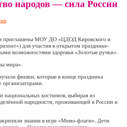
во народов — сила России
тия
ли приглашены МОУ ДО «ЦДОД Кировского и
ризонт») для участия в открытом празднике-
нными возможностями здоровья «Золотые ручки».
ны мира».
лучали фишки, которые в конце праздника
 организаторами.
ти национальных костюмов, выбирая из
еделённой народности, проживающей в России и
акрепили знания в игре «Мемо-флаги». Дети
 пазлах», «Народных инструментах»,