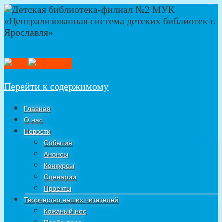
Перейти к содержимому
Главная
О нас
Новости
События
Анонсы
Конкурсы
Сценарии
Проекты
Творчество наших читателей
Кожаный нос