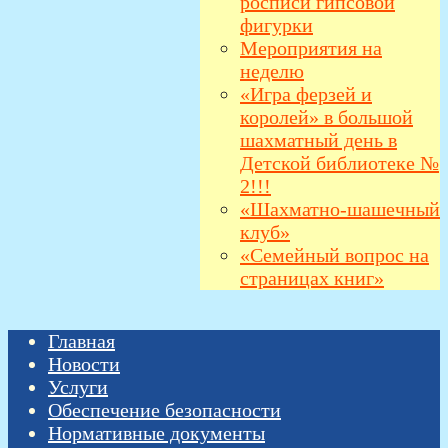
росписи гипсовой
фигурки
Мероприятия на
неделю
«Игра ферзей и
королей» в большой
шахматный день в
Детской библиотеке №
2!!!
«Шахматно-шашечный
клуб»
«Семейный вопрос на
страницах книг»
Главная
Новости
Услуги
Обеспечение безопасности
Нормативные документы