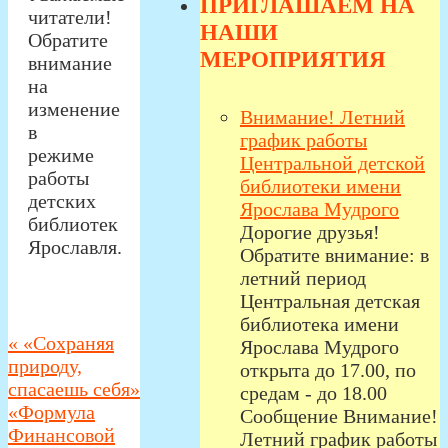
ПРИГЛАШАЕМ НА
читатели!
НАШИ
Обратите
МЕРОПРИЯТИЯ
внимание
на
изменение
Внимание! Летний
в
график работы
режиме
Центральной детской
работы
библиотеки имени
детских
Ярослава Мудрого
библиотек
Дорогие друзья!
Ярославля.
Обратите внимание: в
летний период
Центральная детская
библиотека имени
«
«Сохраняя
Ярослава Мудрого
природу,
открыта до 17.00, по
спасаешь себя»
средам - до 18.00
«Формула
Сообщение Внимание!
Финансовой
Летний график работы