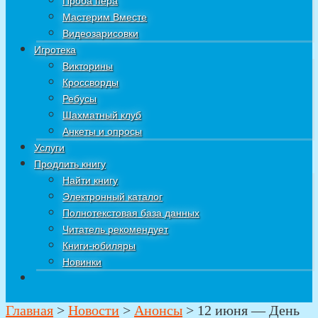
Проба пера
Мастерим Вместе
Видеозарисовки
Игротека
Викторины
Кроссворды
Ребусы
Шахматный клуб
Анкеты и опросы
Услуги
Продлить книгу
Найти книгу
Электронный каталог
Полнотекстовая база данных
Читатель рекомендует
Книги-юбиляры
Новинки
Главная
>
Новости
>
Анонсы
>
12 июня — День