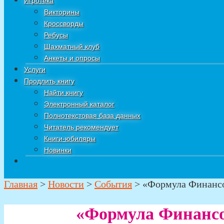
Игротека
Викторины
Кроссворды
Ребусы
Шахматный клуб
Анкеты и опросы
Услуги
Продлить книгу
Найти книгу
Электронный каталог
Полнотекстовая база данных
Читатель рекомендует
Книги-юбиляры
Новинки
Главная
>
Новости
>
События
>
«Формула Финансо
«Формула Финансо