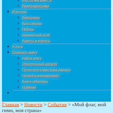
Мастерим Вместе
Видеозарисовки
Игротека
Викторины
Кроссворды
Ребусы
Шахматный клуб
Анкеты и опросы
Услуги
Продлить книгу
Найти книгу
Электронный каталог
Полнотекстовая база данных
Читатель рекомендует
Книги-юбиляры
Новинки
Главная
>
Новости
>
События
>
«Мой флаг, мой
гимн, моя страна»