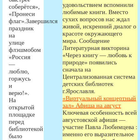
удовольствием вспомнили
соберётся»,
любимые книги. Вместо
«Пронеси
сухих вопросов нас ждал
флаг».Завершился
живой, искренний диалог о
праздник
красоте окружающего
на
мира. Сообщение
улице
Литературная викторина
флэшмобом
«Через книгу — любовь к
«Россия
природе» появились
—
сначала на
люблю,
Централизованная система
горжусь
детских библиотек
и
г.Ярославля.
верю!».
«Виртуальный концертный
На
зал» Афиша на август
открытой
Ключевая особенность всей
площадке
августовской афиши —
перед
участие Павла Любимцева :
библиотекой
именно его выразительное
было