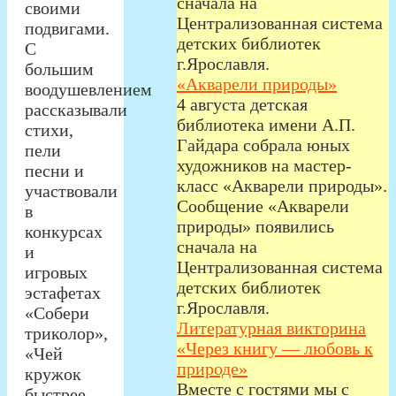
сначала на
своими
Централизованная система
подвигами.
детских библиотек
С
г.Ярославля.
большим
«Акварели природы»
воодушевлением
4 августа детская
рассказывали
библиотека имени А.П.
стихи,
Гайдара собрала юных
пели
художников на мастер-
песни и
класс «Акварели природы».
участвовали
Сообщение «Акварели
в
природы» появились
конкурсах
сначала на
и
Централизованная система
игровых
детских библиотек
эстафетах
г.Ярославля.
«Собери
Литературная викторина
триколор»,
«Через книгу — любовь к
«Чей
природе»
кружок
Вместе с гостями мы с
быстрее