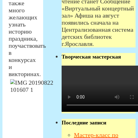
чтение станет Сообщение
также
«Виртуальный концертный
много
зал» Афиша на август
желающих
появились сначала на
узнать
Централизованная система
историю
детских библиотек
праздника,
г.Ярославля.
поучаствовать
в
Творческая мастерская
конкурсах
и
викторинах.
Последние записи
Мастер-класс по