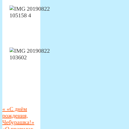
«
«С днём
рождения,
Чебурашка!»
«О правилах