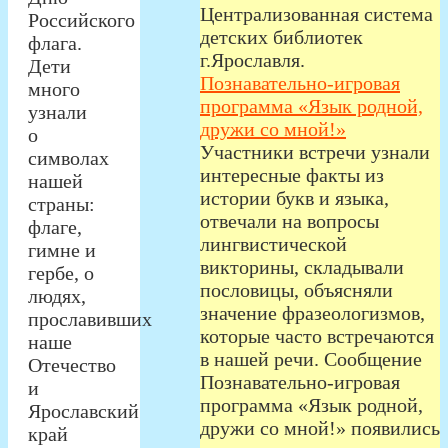
Централизованная система
Российского
детских библиотек
флага.
г.Ярославля.
Дети
Познавательно-игровая
много
программа «Язык родной,
узнали
дружи со мной!»
о
Участники встречи узнали
символах
интересные факты из
нашей
истории букв и языка,
страны:
отвечали на вопросы
флаге,
лингвистической
гимне и
викторины, складывали
гербе, о
пословицы, объясняли
людях,
значение фразеологизмов,
прославивших
которые часто встречаются
наше
в нашей речи. Сообщение
Отечество
Познавательно-игровая
и
программа «Язык родной,
Ярославский
дружи со мной!» появились
край