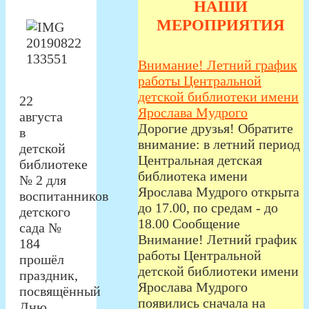
НАШИ
МЕРОПРИЯТИЯ
Внимание! Летний график
работы Центральной
детской библиотеки имени
22
Ярослава Мудрого
августа
Дорогие друзья! Обратите
в
внимание: в летний период
детской
Центральная детская
библиотеке
библиотека имени
№ 2 для
Ярослава Мудрого открыта
воспитанников
до 17.00, по средам - до
детского
18.00 Сообщение
сада №
Внимание! Летний график
184
работы Центральной
прошёл
детской библиотеки имени
праздник,
Ярослава Мудрого
посвящённый
появились сначала на
Дню