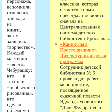
персонажа,
классика, которая
вспомнили
остаётся с нами
отдельные
навсегда» появились
эпизоды
сначала на
из
Централизованная
книги,
система детских
затем
библиотек г.Ярославля.
занялись
«Каникулы в
творчеством.
Простоквашино».
Каждый
Литературно-игровая
мастерил
программа
«своего»
Сотрудник детской
Чебурашку:
библиотеки № 6
кто в
провела для ребят
технике
мероприятие,
«необычного
посвященное
рисования»,
сказочной повести
кто
Эдуарда Успенского
сделал
"Дядя Фёдор, пес и
объёмную