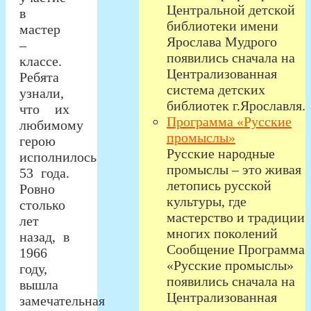
Центральной детской
в
библиотеки имени
мастер
Ярослава Мудрого
–
появились сначала на
классе.
Централизованная
Ребята
система детских
узнали,
библиотек г.Ярославля.
что их
Программа «Русские
любимому
промыслы»
герою
Русские народные
исполнилось
промыслы – это живая
53 года.
летопись русской
Ровно
культуры, где
столько
мастерство и традиции
лет
многих поколений
назад, в
Сообщение Программа
1966
«Русские промыслы»
году,
появились сначала на
вышла
Централизованная
замечательная