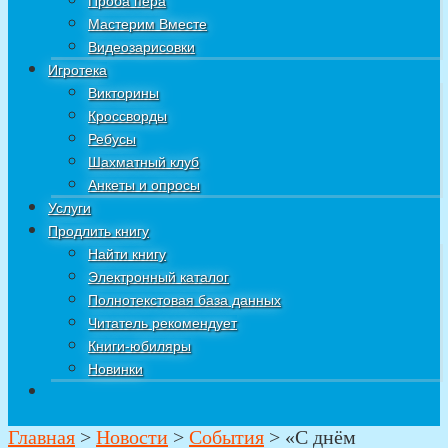
Проба пера
Мастерим Вместе
Видеозарисовки
Игротека
Викторины
Кроссворды
Ребусы
Шахматный клуб
Анкеты и опросы
Услуги
Продлить книгу
Найти книгу
Электронный каталог
Полнотекстовая база данных
Читатель рекомендует
Книги-юбиляры
Новинки
Главная
>
Новости
>
События
>
«С днём