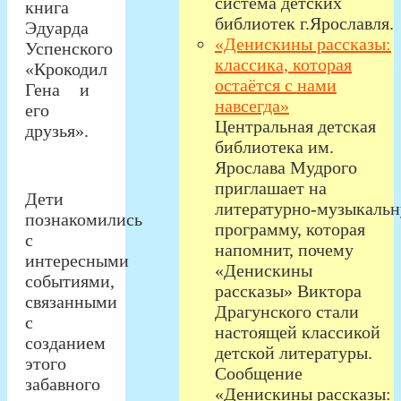
система детских
книга
библиотек г.Ярославля.
Эдуарда
«Денискины рассказы:
Успенского
классика, которая
«Крокодил
остаётся с нами
Гена и
навсегда»
его
Центральная детская
друзья».
библиотека им.
Ярослава Мудрого
приглашает на
Дети
литературно‑музыкаль
познакомились
программу, которая
с
напомнит, почему
интересными
«Денискины
событиями,
рассказы» Виктора
связанными
Драгунского стали
с
настоящей классикой
созданием
детской литературы.
этого
Сообщение
забавного
«Денискины рассказы: