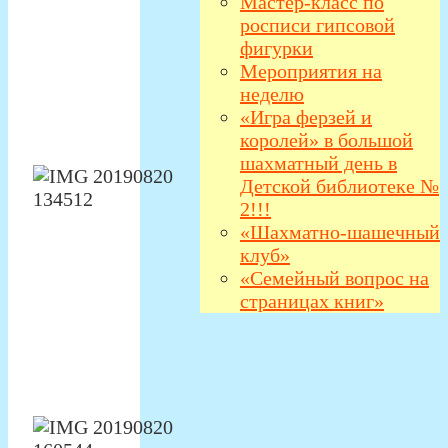
Мастер-класс по
росписи гипсовой
фигурки
Мероприятия на
неделю
«Игра ферзей и
королей» в большой
шахматный день в
Детской библиотеке №
2!!!
«Шахматно-шашечный
клуб»
«Семейный вопрос на
страницах книг»