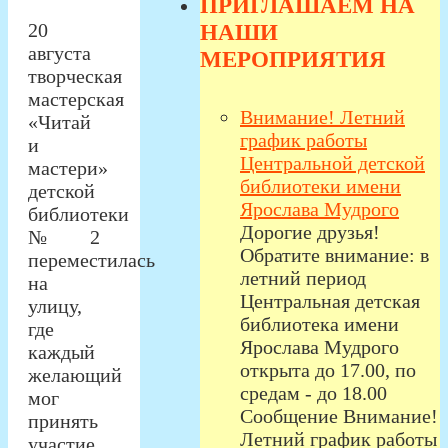
ПРИГЛАШАЕМ НА
НАШИ
20
августа
МЕРОПРИЯТИЯ
творческая
мастерская
Внимание! Летний
«Читай
график работы
и
Центральной детской
мастери»
библиотеки имени
детской
Ярослава Мудрого
библиотеки
Дорогие друзья!
№ 2
Обратите внимание: в
переместилась
летний период
на
Центральная детская
улицу,
библиотека имени
где
Ярослава Мудрого
каждый
открыта до 17.00, по
желающий
средам - до 18.00
мог
Сообщение Внимание!
принять
Летний график работы
участие