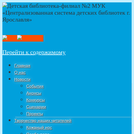
Перейти к содержимому
Главная
О нас
Новости
События
Анонсы
Конкурсы
Сценарии
Проекты
Творчество наших читателей
Кожаный нос