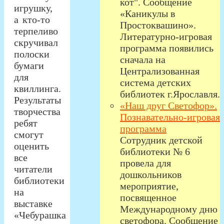
кот". Сообщение
игрушку,
«Каникулы в
а кто-то
Простоквашино».
терпеливо
Литературно-игровая
скручивал
программа появились
полоски
сначала на
бумаги
Централизованная
для
система детских
квиллинга.
библиотек г.Ярославля.
Результаты
«Наш друг Светофор».
творчества
Познавательно-игровая
ребят
программа
смогут
Сотрудник детской
оценить
библиотеки № 6
все
провела для
читатели
дошкольников
библиотеки
мероприятие,
на
посвященное
выставке
Международному дню
«Чебурашка
светофора. Сообщение